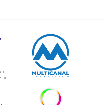
l
 un
ena.
mo