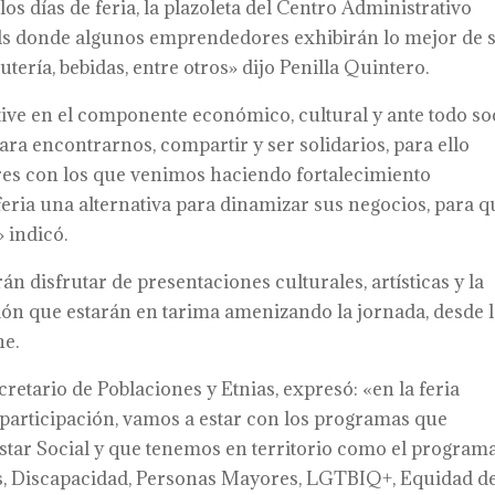
los días de feria, la plazoleta del Centro Administrativo
ds donde algunos emprendedores exhibirán lo mejor de 
sutería, bebidas, entre otros» dijo Penilla Quintero.
ve en el componente económico, cultural y ante todo so
 para encontrarnos, compartir y ser solidarios, para ello
es con los que venimos haciendo fortalecimiento
eria una alternativa para dinamizar sus negocios, para q
 indicó.
án disfrutar de presentaciones culturales, artísticas y la
gión que estarán en tarima amenizando la jornada, desde 
he.
retario de Poblaciones y Etnias, expresó: «en la feria
 participación, vamos a estar con los programas que
star Social y que tenemos en territorio como el program
es, Discapacidad, Personas Mayores, LGTBIQ+, Equidad d