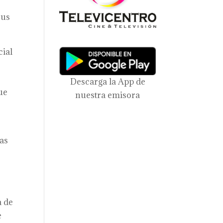
sus
cial
Descarga la App de
ue
nuestra emisora
las
a de
e