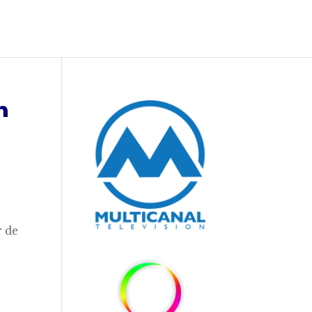
n
r de