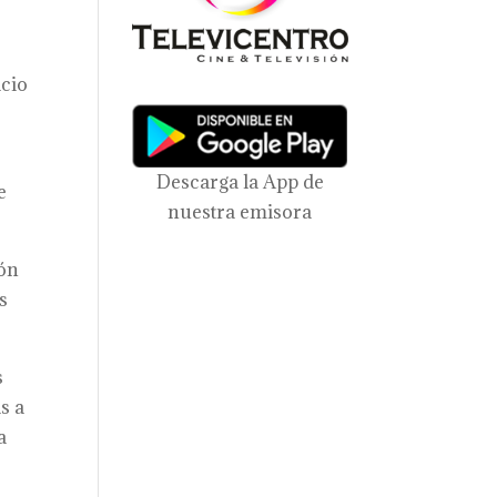
acio
,
Descarga la App de
e
nuestra emisora
ión
s
s
s a
a