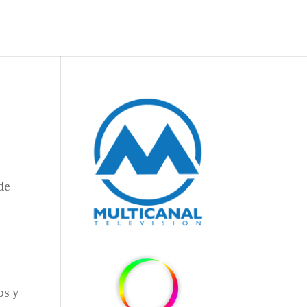
 de
os y