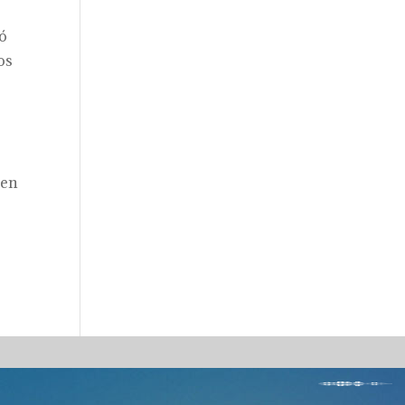
có
os
 en