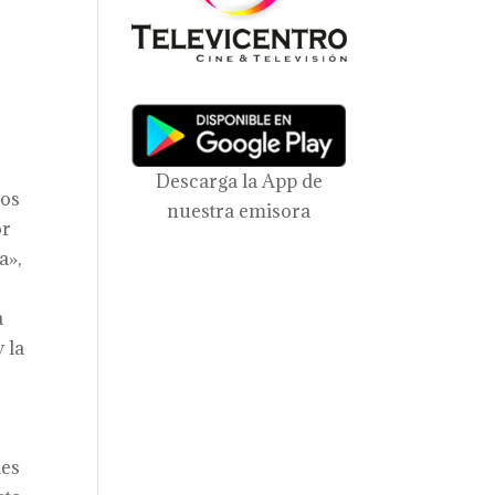
Descarga la App de
mos
nuestra emisora
or
a»,
a
 la
les