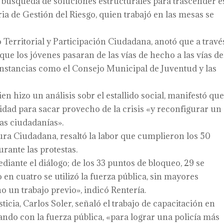
búsqueda de soluciones estructurales para trascender e
ia de Gestión del Riesgo, quien trabajó en las mesas se
 Territorial y Participación Ciudadana, anotó que a travé
ue los jóvenes pasaran de las vías de hecho a las vías de
instancias como el Consejo Municipal de Juventud y las
en hizo un análisis sobr el estallido social, manifestó qu
idad para sacar provecho de la crisis «y reconfigurar un
as ciudadanías».
tura Ciudadana, resaltó la labor que cumplieron los 50
rante las protestas.
ante el diálogo; de los 33 puntos de bloqueo, 29 se
en cuatro se utilizó la fuerza pública, sin mayores
 un trabajo previo», indicó Rentería.
sticia, Carlos Soler, señaló el trabajo de capacitación en
do con la fuerza pública, «para lograr una policía más