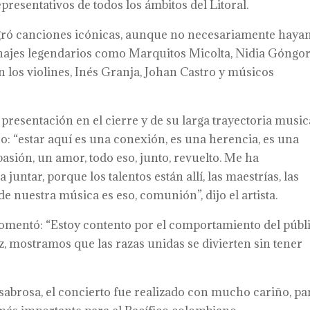
resentativos de todos los ámbitos del Litoral.
egró canciones icónicas, aunque no necesariamente haya
onajes legendarios como Marquitos Micolta, Nidia Góngor
n los violines, Inés Granja, Johan Castro y músicos
presentación en el cierre y de su larga trayectoria music
ico: “estar aquí es una conexión, es una herencia, es una
pasión, un amor, todo eso, junto, revuelto. Me ha
untar, porque los talentos están allí, las maestrías, las
 de nuestra música es eso, comunión”, dijo el artista.
omentó: “Estoy contento por el comportamiento del públ
z, mostramos que las razas unidas se divierten sin tener
sabrosa, el concierto fue realizado con mucho cariño, pa