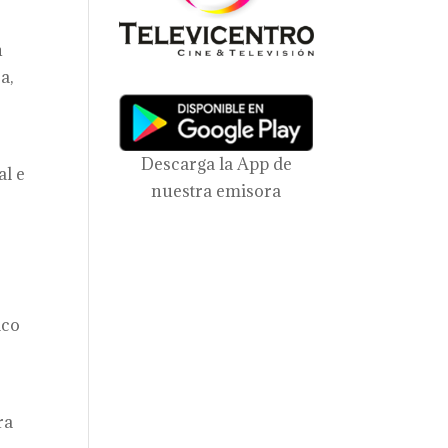
n
a,
Descarga la App de
al e
nuestra emisora
ico
ra