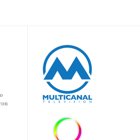
po
 con