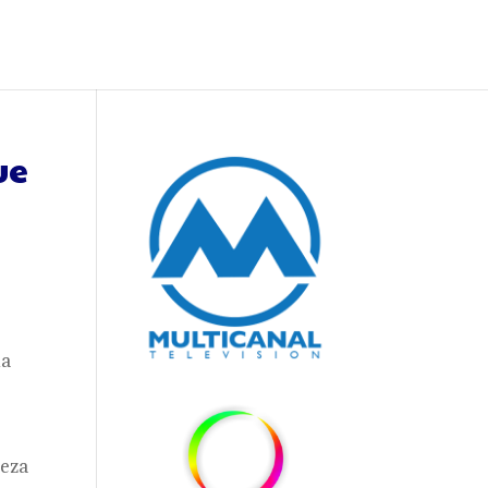
ue
ha
ueza