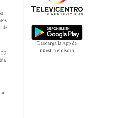
os
atos
a de
Descarga la App de
nuestra emisora
1:00
ida
tar