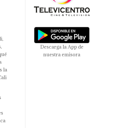
i,
,
Descarga la App de
 qué
nuestra emisora
s
s la
ali
s
es
ica