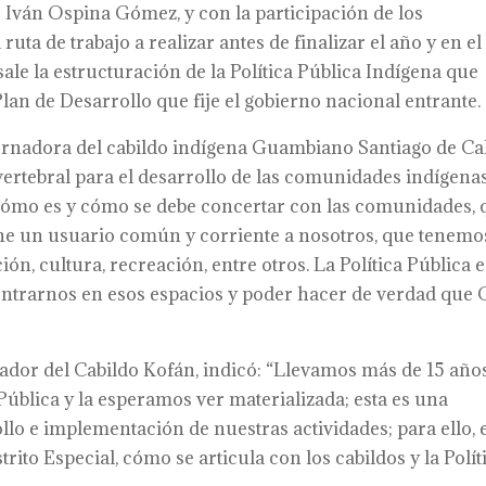
ge Iván Ospina Gómez, y con la participación de los
ruta de trabajo a realizar antes de finalizar el año y en el
le la estructuración de la Política Pública Indígena que
an de Desarrollo que fije el gobierno nacional entrante.
rnadora del cabildo indígena Guambiano Santiago de Cal
 vertebral para el desarrollo de las comunidades indígenas
e cómo es y cómo se debe concertar con las comunidades,
iene un usuario común y corriente a nosotros, que tenemo
n, cultura, recreación, entre otros. La Política Pública e
ontrarnos en esos espacios y poder hacer de verdad que C
nador del Cabildo Kofán, indicó: “Llevamos más de 15 año
 Pública y la esperamos ver materializada; esta es una
lo e implementación de nuestras actividades; para ello, 
trito Especial, cómo se articula con los cabildos y la Polít