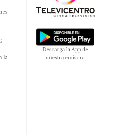
ones
G
Descarga la App de
n la
nuestra emisora