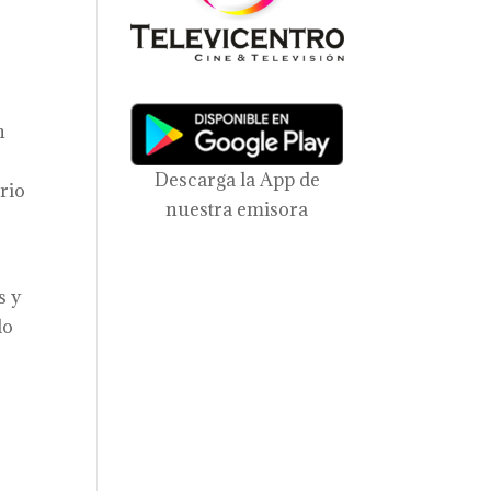
s
n
Descarga la App de
rio
nuestra emisora
s y
do