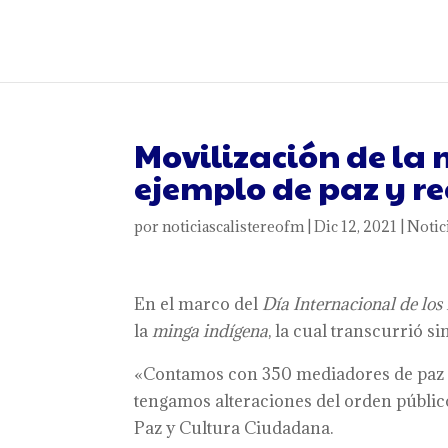
Movilización de la 
ejemplo de paz y re
por
noticiascalistereofm
|
Dic 12, 2021
|
Notic
En el marco del
D
ía Internacional de l
la
m
inga
i
ndígena
, la cual transcurrió s
«Contamos con 350 mediadores de paz que
tengamos alteraciones del orden público
Paz y Cultura Ciudadana.