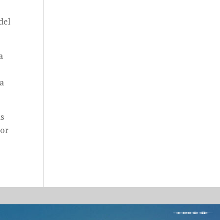
del
a
la
as
por