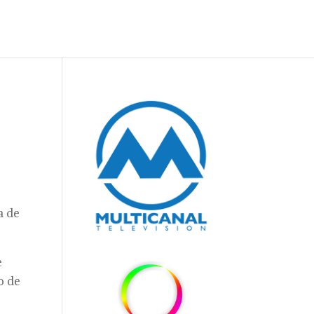
a de
e
o de