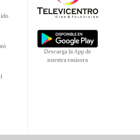
nido
y
otó
Descarga la App de
nuestra emisora
l