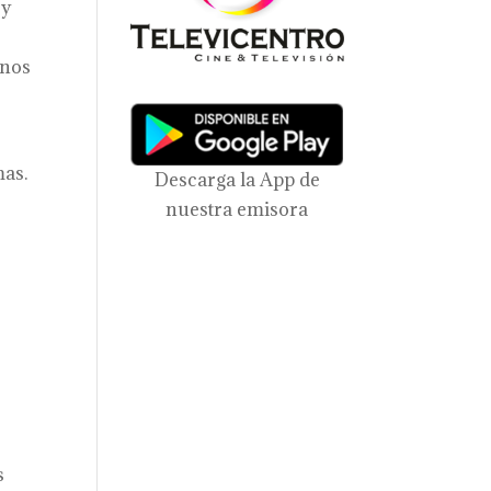
 y
 nos
mas.
Descarga la App de
nuestra emisora
s