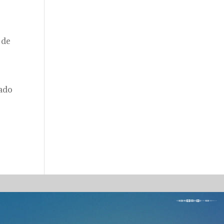
 de
iado