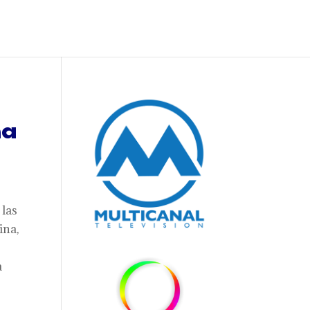
na
 las
ina,
a