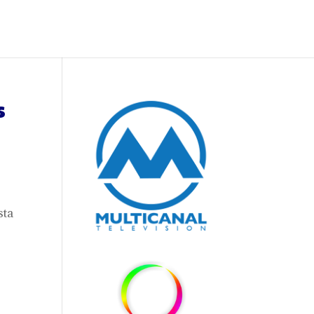
s
sta