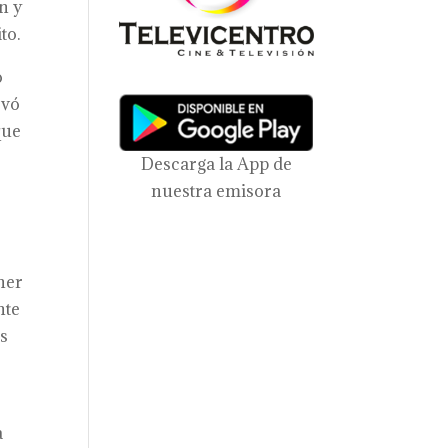
n y
to.
o
evó
que
Descarga la App de
nuestra emisora
ner
nte
as
a