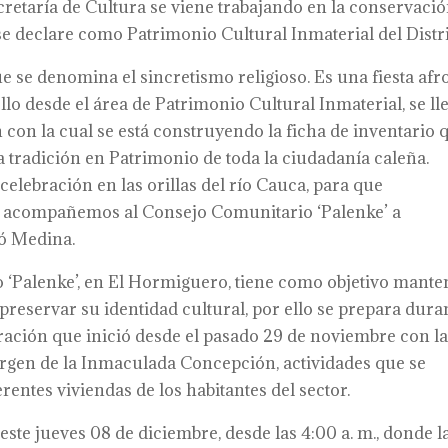
retaría de Cultura se viene trabajando en la conservació
se declare como Patrimonio Cultural Inmaterial del Distri
ue se denomina el sincretismo religioso. Es una fiesta afr
lo desde el área de Patrimonio Cultural Inmaterial, se ll
n con la cual se está construyendo la ficha de inventario 
a tradición en Patrimonio de toda la ciudadanía caleña.
ebración en las orillas del río Cauca, para que
 y acompañemos al Consejo Comunitario ‘Palenke’ a
ló Medina.
‘Palenke’, en El Hormiguero, tiene como objetivo mante
y preservar su identidad cultural, por ello se prepara dura
ebración que inició desde el pasado 29 de noviembre con l
irgen de la Inmaculada Concepción, actividades que se
rentes viviendas de los habitantes del sector.
 este jueves 08 de diciembre, desde las 4:00 a. m., donde l