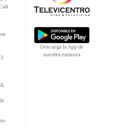
Cali
low
Descarga la App de
nuestra emisora
 3
li,
lde
nto