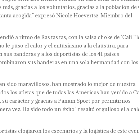
ás, gracias a los voluntarios, gracias a la población de 
tanta acogida” expresó Nicole Hoevertsz, Miembro del
ndió a ritmo de Ras tas tas, con la salsa choke de ‘Cali F
ño le puso el calor y el entusiasmo a la clausura, para
 sus banderas y a los deportistas de los 41 países
io combinaron sus banderas en una sola hermandad con los
han sido maravillosos, han mostrado lo mejor de nuestra
odos los atletas que de todas las Américas han venido a Ca
, su carácter y gracias a Panam Sport por permitirnos
mera vez. Ha sido todo un éxito” resaltó orgulloso el alca
istas elogiaron los escenarios y la logística de este eve