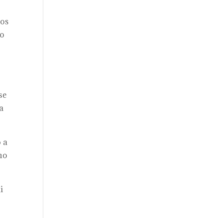
pos
to
se
a
 a
no
i