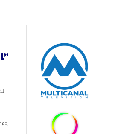
l”
41
ago,