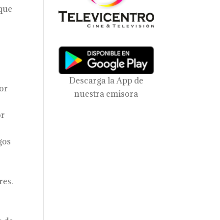
 que
Descarga la App de
por
nuestra emisora
or
gos
res.