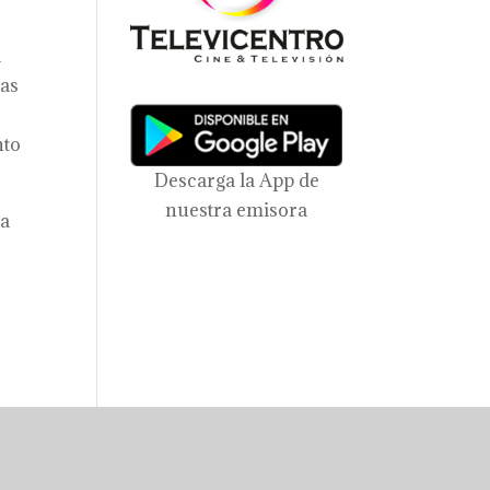
a
sas
nto
Descarga la App de
nuestra emisora
la