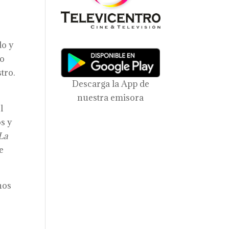
do y
do
tro.
Descarga la App de
nuestra emisora
l
os y
‘La
e
nos