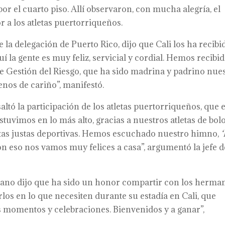
or el cuarto piso. Allí observaron, con mucha alegría, el
 a los atletas puertorriqueños.
la delegación de Puerto Rico, dijo que Cali los ha recibi
 la gente es muy feliz, servicial y cordial. Hemos recibi
de Gestión del Riesgo, que ha sido madrina y padrino nues
enos de cariño”, manifestó.
ltó la participación de los atletas puertorriqueños, que e
stuvimos en lo más alto, gracias a nuestros atletas de bol
as justas deportivas. Hemos escuchado nuestro himno,
on eso nos vamos muy felices a casa”, argumentó la jefe d
orano dijo que ha sido un honor compartir con los herma
os en lo que necesiten durante su estadía en Cali, que
 momentos y celebraciones. Bienvenidos y a ganar”,