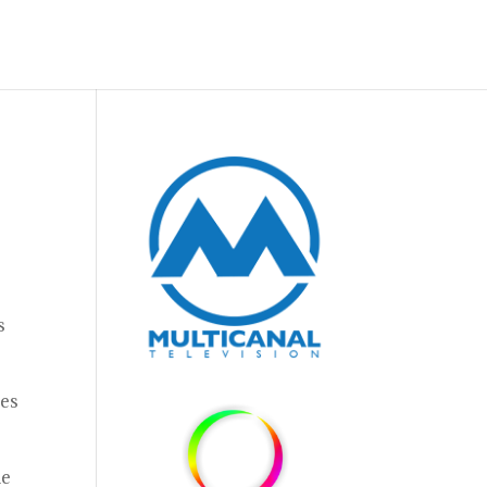
s
les
de