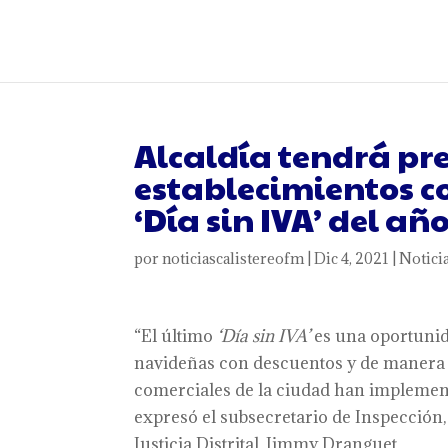
Alcaldía tendrá pr
establecimientos c
‘Día sin IVA’ del añ
por
noticiascalistereofm
|
Dic 4, 2021
|
Notici
“El último
‘Día sin IVA’
es una oportunid
navideñas con descuentos y de manera 
comerciales de la ciudad han implementa
expresó el subsecretario de Inspección,
Justicia Distrital, Jimmy Dranguet.