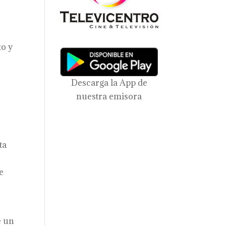
to y
Descarga la App de
nuestra emisora
ta
e
e un