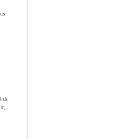
nas
s
á de
ir,