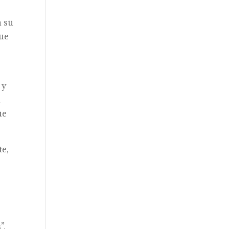
n su
que
 y
n
ue
e,
”,