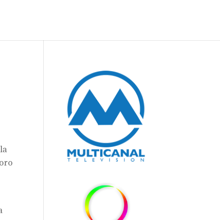
la
 oro
a