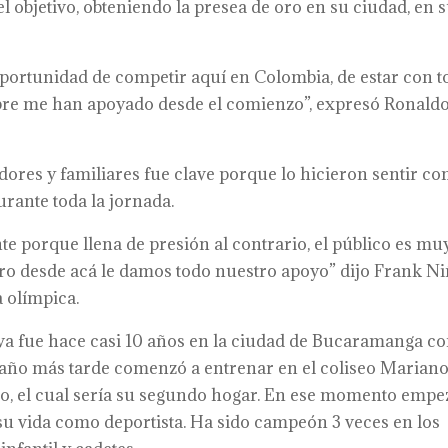
l objetivo, obteniendo la presea de oro en su ciudad, en 
 oportunidad de competir aquí en Colombia, de estar con t
pre me han apoyado desde el comienzo”, expresó Ronald
res y familiares fue clave porque lo hicieron sentir c
rante toda la jornada.
e porque llena de presión al contrario, el público es mu
ero desde acá le damos todo nuestro apoyo” dijo Frank Ni
a olímpica.
iva fue hace casi 10 años en la ciudad de Bucaramanga co
n año más tarde comenzó a entrenar en el coliseo Marian
lo, el cual sería su segundo hogar. En ese momento empe
u vida como deportista. Ha sido campeón 3 veces en los