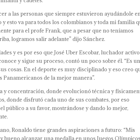
nfantil y cadetes.
decer a las personas que siempre estuvieron ayudándole e
y esto va para todos los colombianos y toda mi familia 
nte para el profe Frank, que a pesar que no teníamos
iba, logramos salir adelante” dijo Sánchez.
ades y es por eso que José Uber Escobar, luchador activo
 conoce y sigue su proceso, contó un poco sobre él. “Es u
us cosas. En el deporte es muy disciplinado y eso creo q
os Panamericanos de la mejor manera”.
y concentración, donde evolucionó técnica y físicament
os, donde disfrutó cada uno de sus combates, por eso
el público a su favor, mostrándose y dando lo mejor,
nte.
no, Ronaldo tiene grandes aspiraciones a futuro: “Mis
uy bueno alcanzar una medalla en unos Juegos Olímpicos