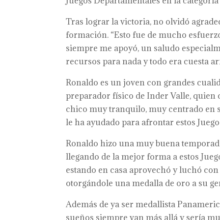
Juegos Departamentales en la categoría i
Tras lograr la victoria, no olvidó agra
formación. “Esto fue de mucho esfuerzo 
siempre me apoyó, un saludo especialme
recursos para nada y todo era cuesta arr
Ronaldo es un joven con grandes cualid
preparador físico de Inder Valle, quien
chico muy tranquilo, muy centrado en s
le ha ayudado para afrontar estos Jueg
Ronaldo hizo una muy buena temporada 
llegando de la mejor forma a estos Jueg
estando en casa aprovechó y luchó con 
otorgándole una medalla de oro a su ge
Además de ya ser medallista Panamerica
sueños siempre van más allá y sería m