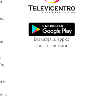
su
oda
o
Descarga la App de
omo
nuestra emisora
y
ño,
n el
o
zó a