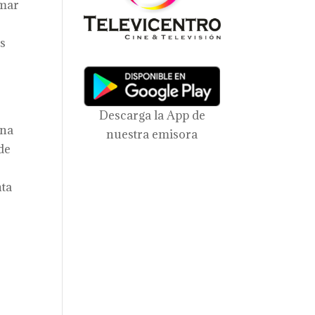
rmar
es
s
Descarga la App de
una
nuestra emisora
de
nta
s