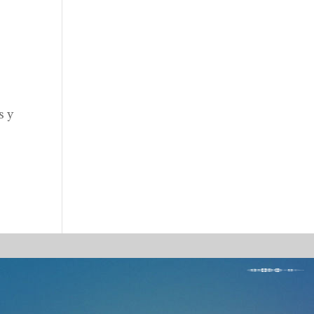
l
s y