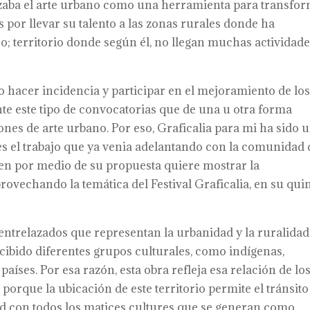
ilizaba el arte urbano como una herramienta para transfo
s por llevar su talento a las zonas rurales donde ha
jo; territorio donde según él, no llegan muchas actividad
 hacer incidencia y participar en el mejoramiento de lo
nte este tipo de convocatorias que de una u otra forma
nes de arte urbano. Por eso, Graficalia para mi ha sido 
s el trabajo que ya venia adelantando con la comunidad 
uien por medio de su propuesta quiere mostrar la
rovechando la temática del Festival Graficalia, en su qui
entrelazados que representan la urbanidad y la ruralidad
cibido diferentes grupos culturales, como indígenas,
aíses. Por esa razón, esta obra refleja esa relación de lo
 porque la ubicación de este territorio permite el tránsito
dad con todos los matices cultures que se generan como