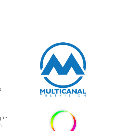
s
 que
a