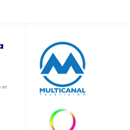
a
s se