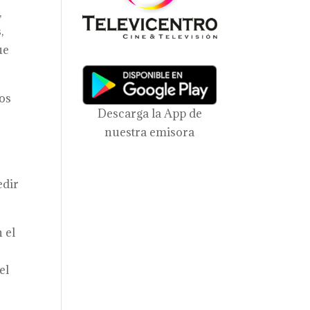
,
,
ue
los
Descarga la App de
nuestra emisora
edir
 el
el