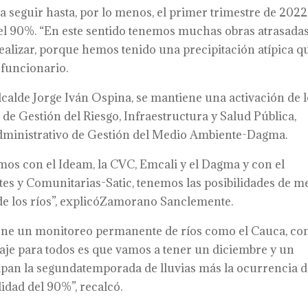
 seguir hasta, por lo menos, el primer trimestre de 2022
del 90%. “En este sentido tenemos muchas obras atrasadas
alizar, porque hemos tenido una precipitación atípica q
 funcionario.
alcalde Jorge Iván Ospina, se mantiene una activación de 
 de Gestión del Riesgo, Infraestructura y Salud Pública,
dministrativo de Gestión del Medio Ambiente-Dagma.
mos con el Ideam, la CVC, Emcali y el Dagma y con el
tes y Comunitarias-Satic, tenemos las posibilidades de m
 de los ríos”, explicóZamorano Sanclemente.
tiene un monitoreo permanente de ríos como el Cauca, con
je para todos es que vamos a tener un diciembre y un
apan la segundatemporada de lluvias más la ocurrencia d
dad del 90%”, recalcó.