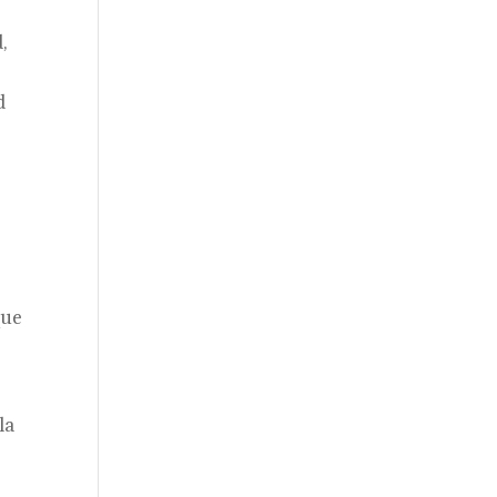
,
d
que
la