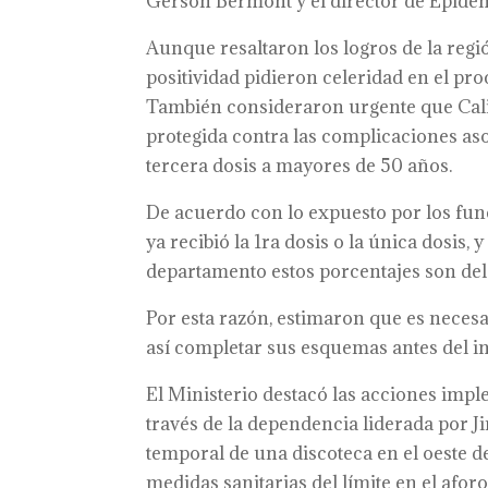
Gerson Bermont y el director de Epidem
Aunque resaltaron los logros de la regi
positividad pidieron celeridad en el pr
También consideraron urgente que Cali y
protegida contra las complicaciones asoc
tercera dosis a mayores de 50 años.
De acuerdo con lo expuesto por los func
ya recibió la 1ra dosis o la única dosis,
departamento estos porcentajes son del 
Por esta razón, estimaron que es necesa
así completar sus esquemas antes del in
El Ministerio destacó las acciones impl
través de la dependencia liderada por J
temporal de una discoteca en el oeste d
medidas sanitarias del límite en el afor