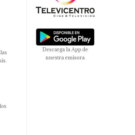
s
Descarga la App de
las
nuestra emisora
is.
los