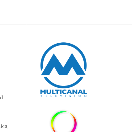
ad
ica,