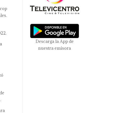
ecop
les.
022.
Descarga la App de
ra
nuestra emisora
zó
 de
.
ara