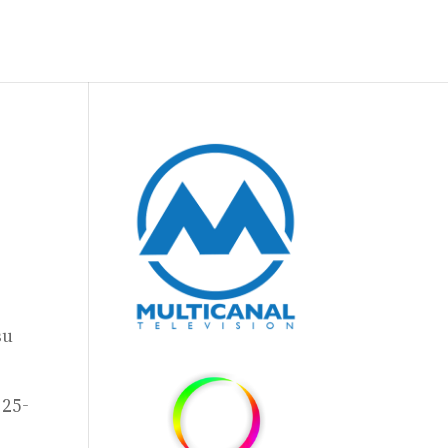
su
 25-