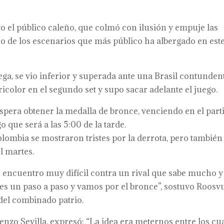
o el público caleño, que colmó con ilusión y empuje las
no de los escenarios que más público ha albergado en est
ga, se vio inferior y superada ante una Brasil contunden
color en el segundo set y supo sacar adelante el juego.
espera obtener la medalla de bronce, venciendo en el part
o que será a las 5:00 de la tarde.
 Colombia se mostraron tristes por la derrota, pero también
l martes.
n encuentro muy difícil contra un rival que sabe mucho y
es un paso a paso y vamos por el bronce”, sostuvo Roosvu
del combinado patrio.
enzo Sevilla, expresó: “La idea era meternos entre los cu