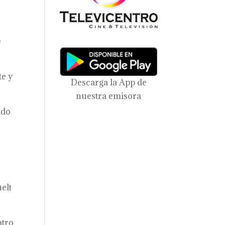
e
te y
Descarga la App de
nuestra emisora
ido
elt
atro