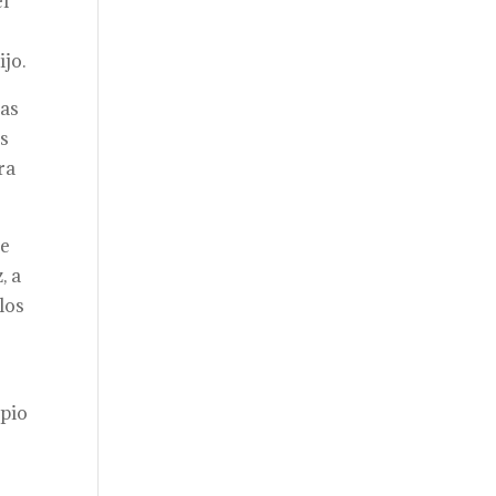
el
ijo.
ías
es
ra
de
, a
los
opio