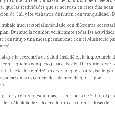
 y Promoción del Ministerio de Salud, también celebró 
ar que las festividades que se acercan en estos días sean
ón de Cali y los visitantes disfruten con tranquilidad”. D
rabajo intersectorial articulado con diferentes secretar
lan. Durante la reunión verificamos todas las actividad
y se constituyó una mesa permanente con el Ministerio pa
tes”.
ual que la secretaria de Salud, insistió en la importancia 
ón con esquema completo para el Festival Petronio Álvarez
Cali. “El Alcalde emitirá un decreto que será revisado por 
a avanzar en la exigencia de esta medida que es por
zó.
etar y reforzar esquemas, la secretaria de Salud, el pr
e la Alcaldía de Cali accedieron a la tercera dosis de la