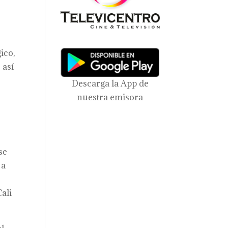
ico,
 así
Descarga la App de
nuestra emisora
se
 a
ali