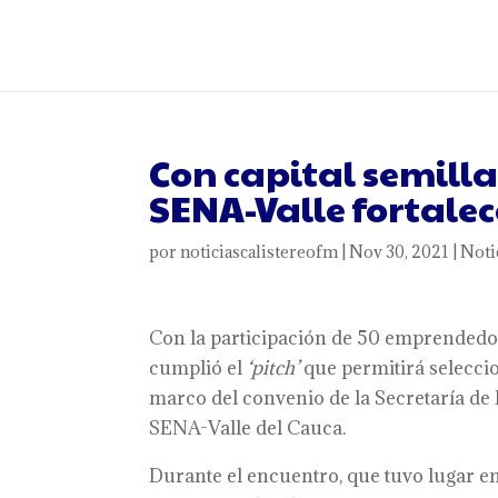
Con capital semill
SENA-Valle fortale
por
noticiascalistereofm
|
Nov 30, 2021
|
Noti
Con la participación de 50 emprendedores
cumplió el
‘pi
tc
h’
que permitirá seleccio
marco del convenio de la Secretaría de
SENA-Valle del Cauca.
Durante el encuentro, que tuvo lugar en