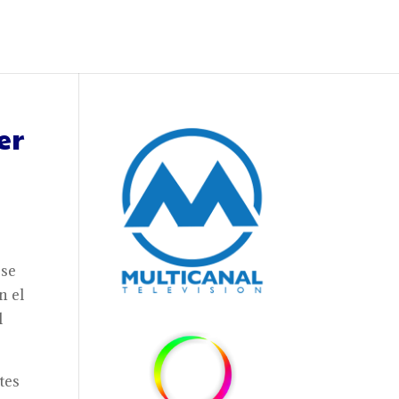
er
 se
n el
l
tes