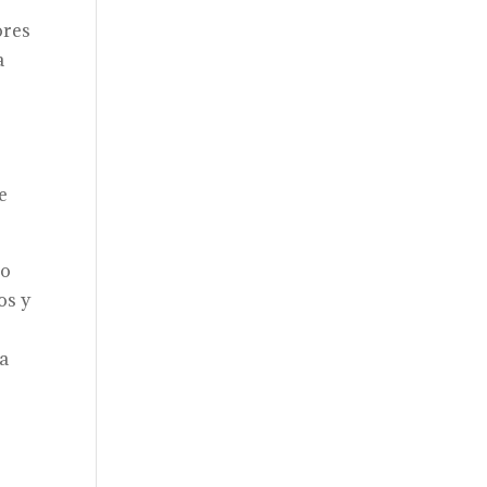
ores
a
e
No
os y
ra