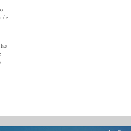
lo
o de
e
 las
e
s.