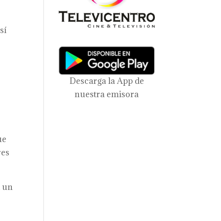
sí
a
Descarga la App de
nuestra emisora
ue
res
A un