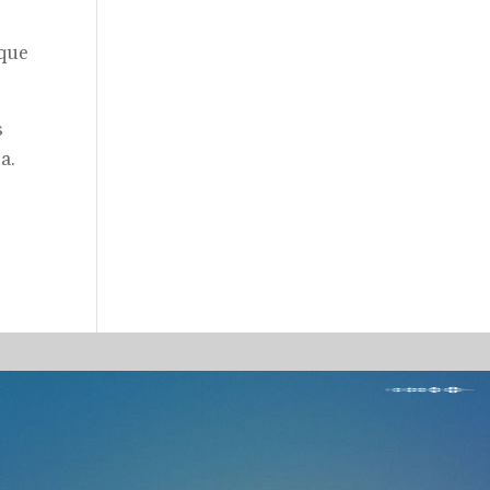
 que
s
a.