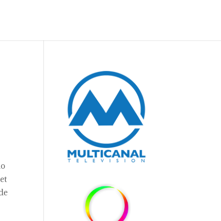
do
et
 de