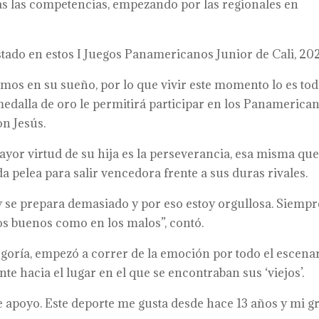
as las competencias, empezando por las regionales en
stado en estos I Juegos Panamericanos Junior de Cali, 202
s en su sueño, por lo que vivir este momento lo es tod
medalla de oro le permitirá participar en los Panamerica
on Jesús.
mayor virtud de su hija es la perseverancia, esa misma qu
a pelea para salir vencedora frente a sus duras rivales.
y se prepara demasiado y por eso estoy orgullosa. Siempr
os buenos como en los malos”, contó.
ategoría, empezó a correr de la emoción por todo el escenar
ente hacia el lugar en el que se encontraban sus ‘viejos’.
e apoyo. Este deporte me gusta desde hace 13 años y mi g