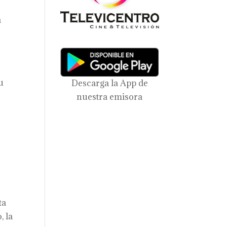
a
u
Descarga la App de
nuestra emisora
z
ta
, la