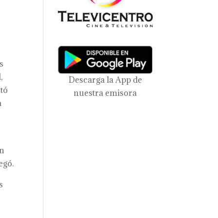
s
,
Descarga la App de
stó
nuestra emisora
a
en
egó.
s