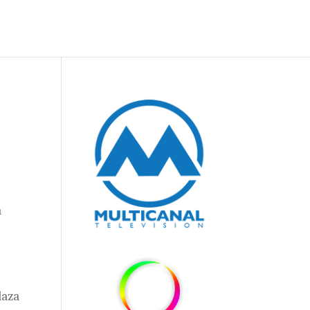
a
laza