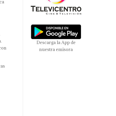
ica
a
.
Descarga la App de
 con
nuestra emisora
ras