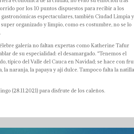
cartera económica de la ciudad, no evitó su emoción tras
rrido por los 10 puntos dispuestos para recibir a los
s gastronómicas espectaculares, también Ciudad Limpia y
o super organizado y limpio, como es costumbre, no se lo
.
 célebre galería no faltan expertas como Katherine Tafur
blar de su especialidad: el desamargado. “Tenemos el
o, típico del Valle del Cauca en Navidad; se hace con fru
, la naranja, la papaya y ají dulce. Tampoco falta la natilla
go (28.11.2021) para disfrute de los caleños.