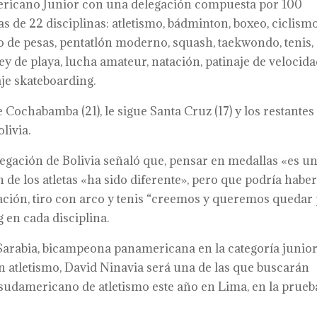
mericano Junior con una delegación compuesta por 100
as de 22 disciplinas: atletismo, bádminton, boxeo, ciclismo
o de pesas, pentatlón moderno, squash, taekwondo, tenis,
óley de playa, lucha amateur, natación, patinaje de velocida
aje skateboarding.
 Cochabamba (21), le sigue Santa Cruz (17) y los restantes
livia.
elegación de Bolivia señaló que, pensar en medallas «es u
de los atletas «ha sido diferente», pero que podría habe
atación, tiro con arco y tenis “creemos y queremos quedar
 en cada disciplina.
 Sarabia, bicampeona panamericana en la categoría junior
En atletismo, David Ninavia será una de las que buscarán
sudamericano de atletismo este año en Lima, en la prueb