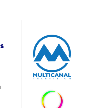
s
e
l