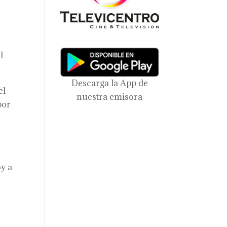
l
Descarga la App de
el
nuestra emisora
por
oy a