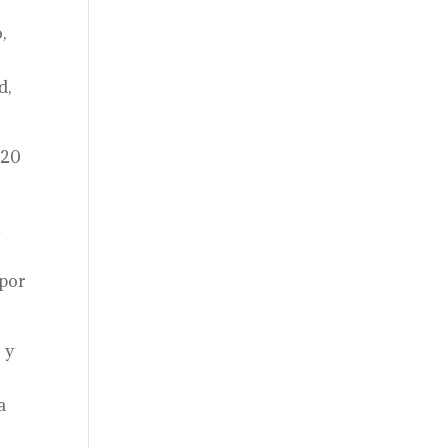
,
d,
 20
n
r
 por
 y
a