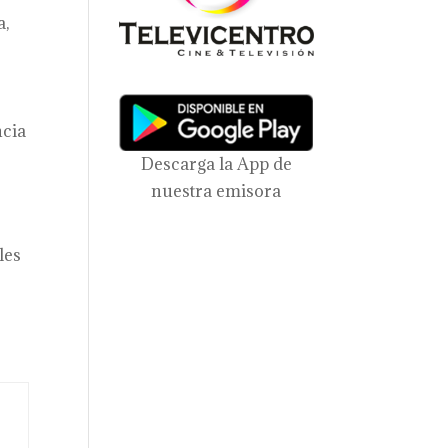
a,
,
ncia
Descarga la App de
nuestra emisora
les