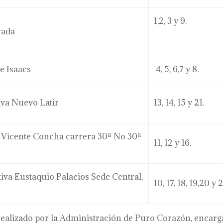
1,2, 3 y 9.
rada
e Isaacs
4, 5, 6,7 y 8.
va Nuevo Latir
13, 14, 15 y 21.
é Vicente Concha carrera 30ª No 30ª
11, 12 y 16.
tiva Eustaquio Palacios Sede Central,
10, 17, 18, 19,20 y 2
 realizado por la Administración de Puro Corazón, encar