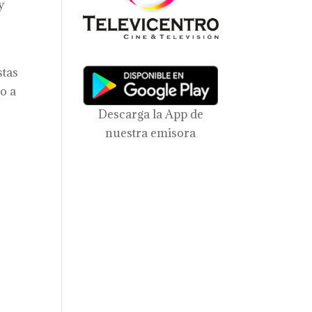
y
stas
o a
Descarga la App de
nuestra emisora