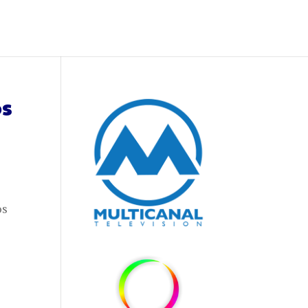
os
os