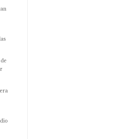
tan
das
 de
or
nera
 dio