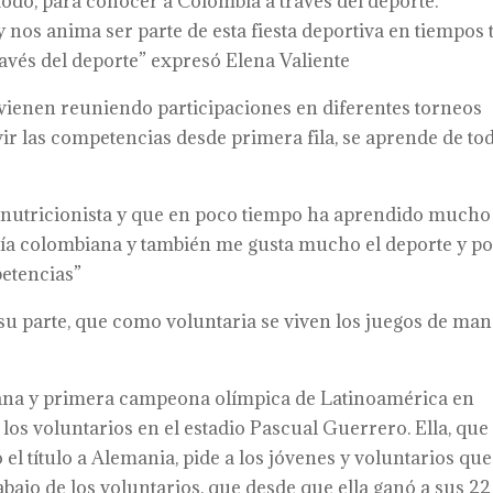
todo, para conocer a Colombia a través del deporte.
 nos anima ser parte de esta fiesta deportiva en tiempos 
ravés del deporte” expresó Elena Valiente
vienen reuniendo participaciones en diferentes torneos
ir las competencias desde primera fila, se aprende de to
nutricionista y que en poco tiempo ha aprendido mucho
mía colombiana y también me gusta mucho el deporte y p
petencias”
su parte, que como voluntaria se viven los juegos de ma
ana y primera campeona olímpica de Latinoamérica en
los voluntarios en el estadio Pascual Guerrero. Ella, que
 el título a Alemania, pide a los jóvenes y voluntarios que
abajo de los voluntarios, que desde que ella ganó a sus 22