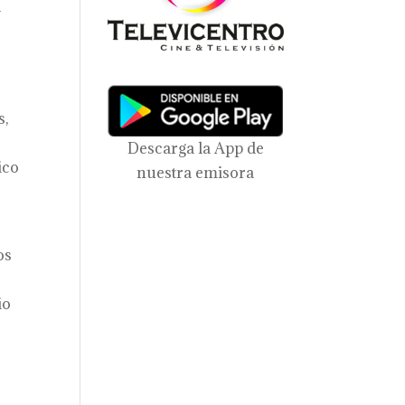
l
s,
Descarga la App de
ico
nuestra emisora
os
io