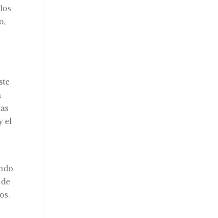
los
o,
e
ste
a
tas
y el
endo
 de
os.