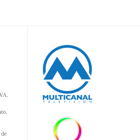
IVA,
to,
 de