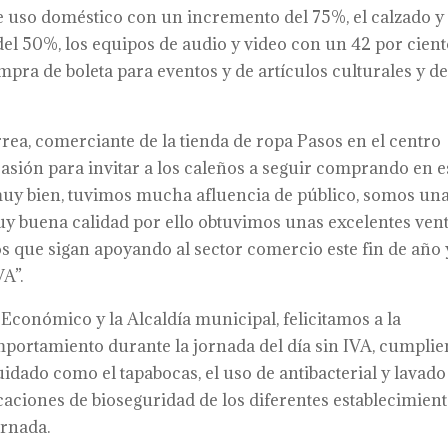
de uso doméstico con un incremento del 75%, el calzado y 
el 50%, los equipos de audio y video con un 42 por cient
mpra de boleta para eventos y de artículos culturales y d
rea, comerciante de la tienda de ropa Pasos en el centro
casión para invitar a los caleños a seguir comprando en e
muy bien, tuvimos mucha afluencia de público, somos un
y buena calidad por ello obtuvimos unas excelentes ven
ños que sigan apoyando al sector comercio este fin de año 
A”.
 Económico y la Alcaldía municipal, felicitamos a la
portamiento durante la jornada del día sin IVA, cumpli
idado como el tapabocas, el uso de antibacterial y lavado
caciones de bioseguridad de los diferentes establecimient
ornada.