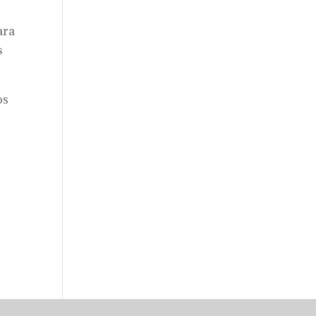
ara
s
os