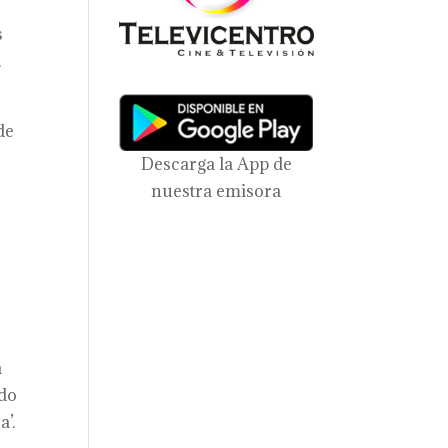
s
.
de
Descarga la App de
nuestra emisora
e
a
ndo
a’.