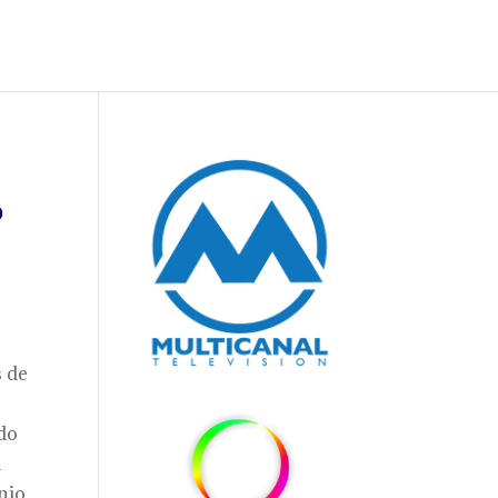
o
s de
ido
a
onio