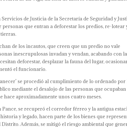
ervicios de Justicia de la Secretaría de Seguridad y Just
 personas que entran a deforestar los predios, re-lotear 
tierras.
chan de los incautos, que creen que un predio no vale
rsonas inescrupulosas invadan y vendan, acabando con l
cesitan deforestar, desplazar la fauna del lugar, ocasion
mentó el funcionario.
necer’ se procedió al cumplimiento de lo ordenado por 
blico mediante el desalojo de las personas que ocupaban
esde hace aproximadamente unos cuatro meses.
en Pance, se recuperó el corredor férreo y la antigua esta
, historia y legado, hacen parte de los bienes que represe
l Distrito. Además, se mitigó el riesgo ambiental que gen