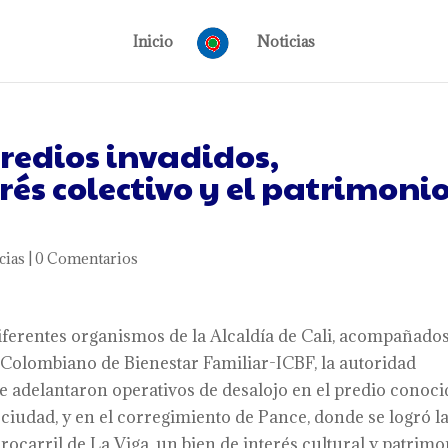
Inicio
Noticias
redios invadidos,
rés colectivo y el patrimoni
cias
|
0 Comentarios
ferentes organismos de la Alcaldía de Cali, acompañado
to Colombiano de Bienestar Familiar-ICBF, la autoridad
se adelantaron operativos de desalojo en el predio conoc
la ciudad, y en el corregimiento de Pance, donde se logró l
rrocarril de La Viga, un bien de interés cultural y patrim