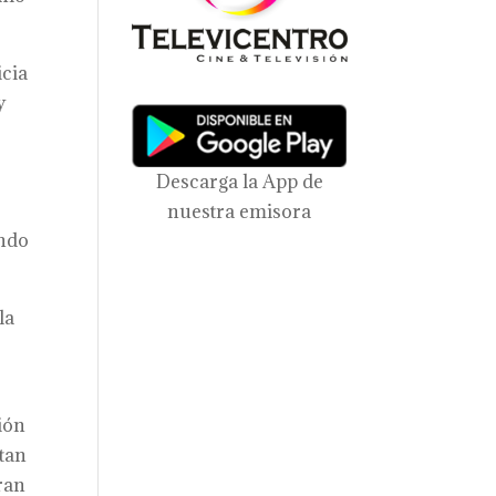
icia
y
Descarga la App de
a
nuestra emisora
ando
la
ción
ntan
eran