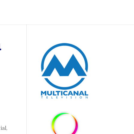
l
ial,