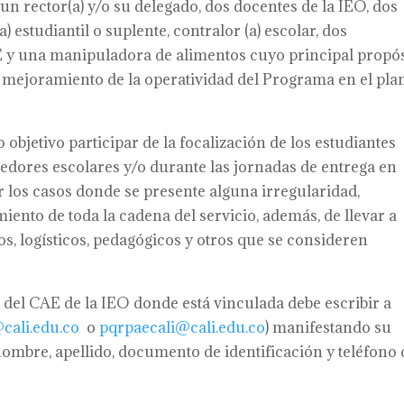
n rector(a) y/o su delegado, dos docentes de la IEO, dos
 estudiantil o suplente, contralor (a) escolar, dos
AE y una manipuladora de alimentos cuyo principal propó
el mejoramiento de la operatividad del Programa en el plan
jetivo participar de la focalización de los estudiantes
edores escolares y/o durante las jornadas de entrega en
 los casos donde se presente alguna irregularidad,
miento de toda la cadena del servicio, además, de llevar a
os, logísticos, pedagógicos y otros que se consideren
 del CAE de la IEO donde está vinculada debe escribir a
cali.edu.co
o
pqrpaecali@cali.edu.co
) manifestando su
 nombre, apellido, documento de identificación y teléfono 