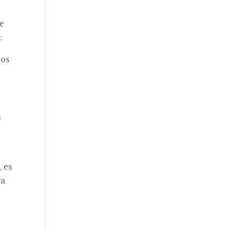
de
:
ños
s
, es
ya