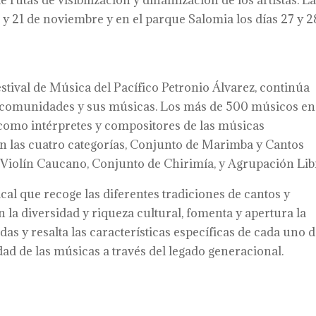
rutas de visibilización y dinamización de los artistas. L
0 y 21 de noviembre y en el parque Salomia los días 27 y 2
tival de Música del Pacífico Petronio Álvarez, continúa
as comunidades y sus músicas. Los más de 500 músicos en
como intérpretes y compositores de las músicas
en las cuatro categorías, Conjunto de Marimba y Cantos
e Violín Caucano, Conjunto de Chirimía, y Agrupación Lib
cal que recoge las diferentes tradiciones de cantos y
 la diversidad y riqueza cultural, fomenta y apertura la
as y resalta las características específicas de cada uno 
idad de las músicas a través del legado generacional.