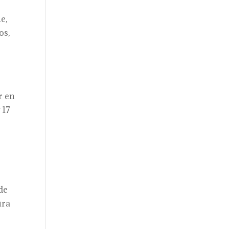
e,
os,
r en
 17
de
ura