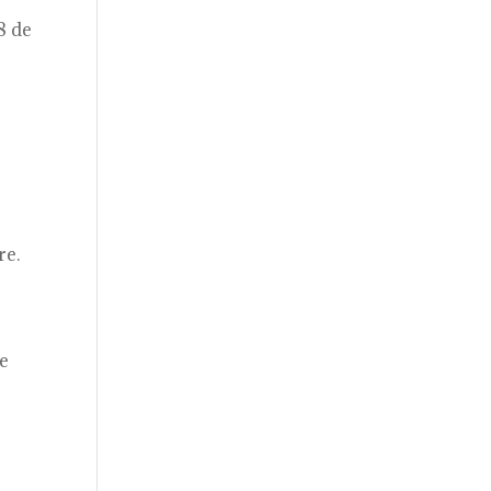
a
8 de
re.
de