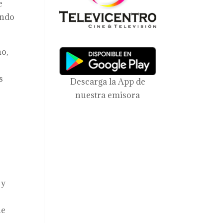
e
ando
no,
s
Descarga la App de
nuestra emisora
 y
ue