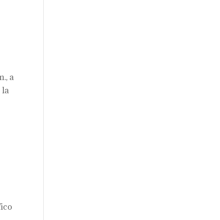
., a
 la
fico