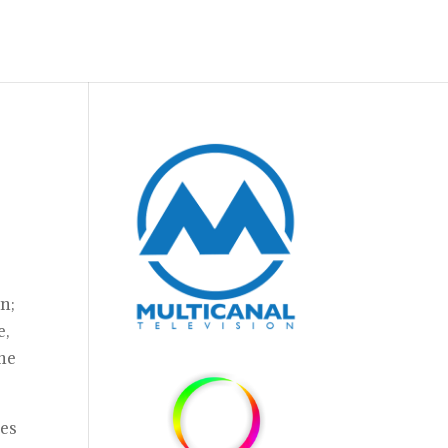
ón;
e,
ene
les