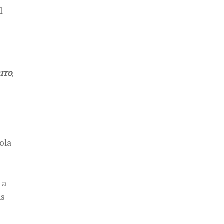
1
rro
,
ola
 a
as