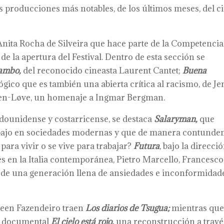
s producciones más notables, de los últimos meses, del c
.
 Anita Rocha de Silveira que hace parte de la Competencia
de la apertura del Festival. Dentro de esta sección se
ambo,
del reconocido cineasta Laurent Cantet;
Buena
ológico que es también una abierta crítica al racismo, de J
en-Løve, un homenaje a Ingmar Bergman.
ounidense y costarricense, se destaca
Salaryman,
que
rabajo en sociedades modernas y que de manera contunde
 para vivir o se vive para trabajar?
Futura
, bajo la direcci
es en la Italia contemporánea, Pietro Marcello, Francesco
o de una generación llena de ansiedades e inconformidad
een Fazendeiro traen
Los diarios de Tsugua;
mientras que
su documental
El cielo está rojo,
una reconstrucción a travé