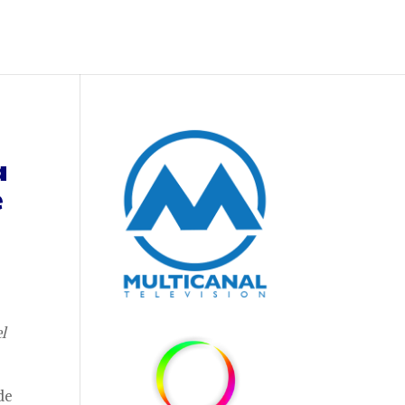
a
e
l
de