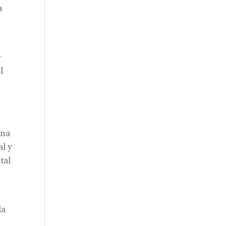
a
-
l
ana
al y
tal
la