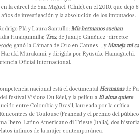
 en la cárcel de San Miguel (Chile), en el 2010, que dejó 8
3 años de investigación y la absolución de los imputados.
Rodrigo Plá y Laura Santullo;
Mis hermanos sueñan
udia Huaiquimilla;
Tres,
de Juanjo Giménez -director
code,
ganó la Cámara de Oro en Cannes- , y
Maneja mi ca
e Haruki Murakami, y dirigida por Ryusuke Hamaguchi,
encia Oficial Internacional.
competencia nacional está el documental
Hermanas
de Pa
l festival Visions Du Réel, y la película
El alma quiere
cido entre Colombia y Brasil, laureada por la crítica
 Rencontres de Toulouse (Francia) y el premio del público
a Ibero-Latino Americano di Trieste (Italia); dos histori
elatos íntimos de la mujer contemporánea.