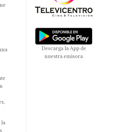
ine
Descarga la App de
enna
nuestra emisora
nte
ón
es,
 la
s