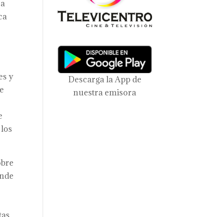
ca
ca
es y
Descarga la App de
de
nuestra emisora
e
 los
obre
onde
tas