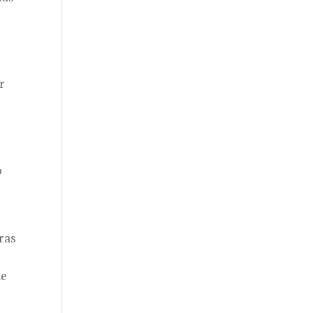
r
o
ras
de