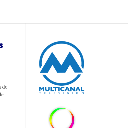
s
a de
de
n