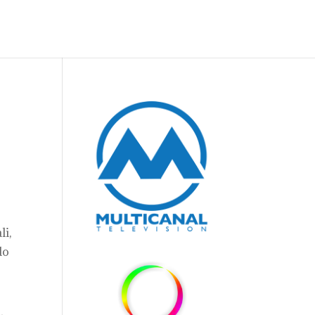
li,
do