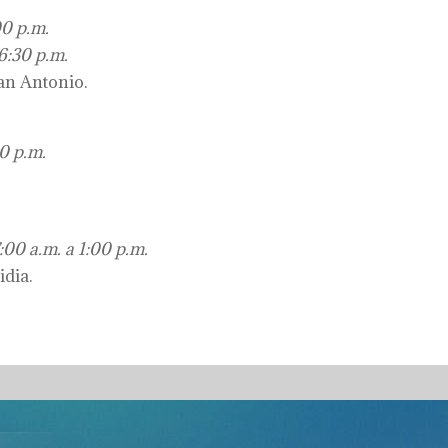
00 p.m.
6:30 p.m.
an Antonio.
0 p.m.
00 a.m. a 1:00 p.m.
idia.