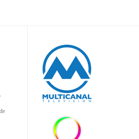
,
 de