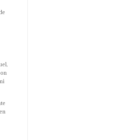
 de
uel,
ron
mi
nte
 en