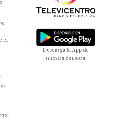
bo
os
e el
Descarga la App de
nuestra emisora
,
r
una
ente