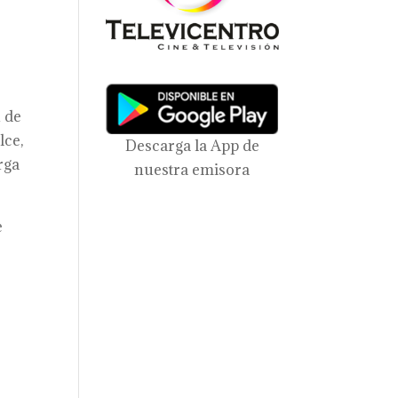
n de
lce,
Descarga la App de
rga
nuestra emisora
e