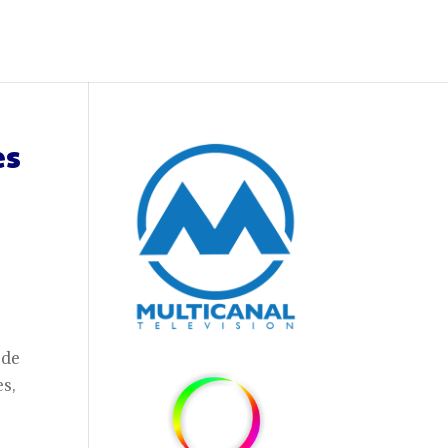
es
 de
s,