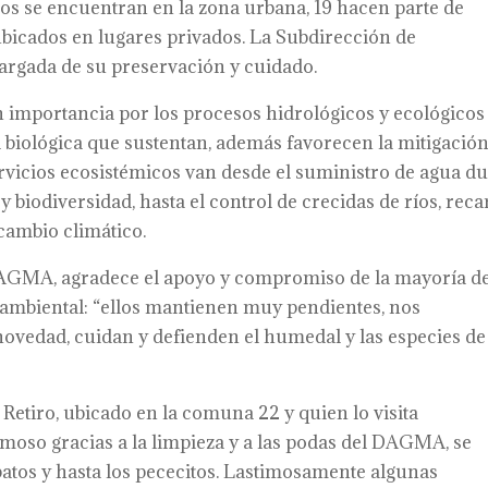
los se encuentran en la zona urbana, 19 hacen parte de
 ubicados en lugares privados. La Subdirección de
argada de su preservación y cuidado.
importancia por los procesos hidrológicos y ecológicos
d biológica que sustentan, además favorecen la mitigació
ervicios ecosistémicos van desde el suministro de agua du
 biodiversidad, hasta el control de crecidas de ríos, reca
cambio climático.
DAGMA, agradece el apoyo y compromiso de la mayoría d
s ambiental: “ellos mantienen muy pendientes, nos
vedad, cuidan y defienden el humedal y las especies de
etiro, ubicado en la comuna 22 y quien lo visita
oso gracias a la limpieza y a las podas del DAGMA, se
patos y hasta los pececitos. Lastimosamente algunas