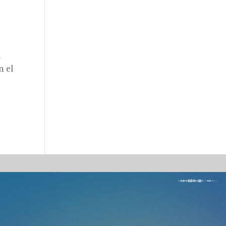
a
n el