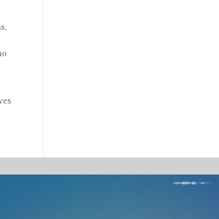
s,
mo
ves