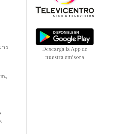
l
s no
Descarga la App de
nuestra emisora
.m.;
e
s
l