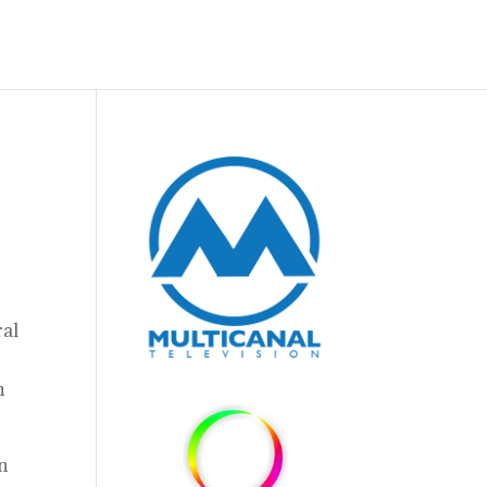
ral
n
ón