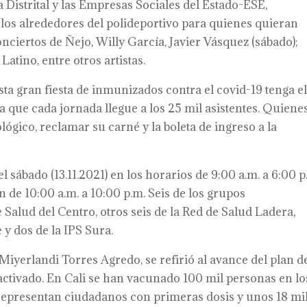
a Distrital y las Empresas Sociales del Estado-ESE,
os alrededores del polideportivo para quienes quieran
onciertos de Ñejo, Willy García, Javier Vásquez (sábado);
atino, entre otros artistas.
sta gran fiesta de inmunizados contra el covid-19 tenga e
a que cada jornada llegue a los 25 mil asistentes. Quiene
ógico, reclamar su carné y la boleta de ingreso a la
sábado (13.11.2021) en los horarios de 9:00 a.m. a 6:00 p
n de 10:00 a.m. a 10:00 p.m. Seis de los grupos
Salud del Centro, otros seis de la Red de Salud Ladera,
 y dos de la IPS Sura.
, Miyerlandi Torres Agredo, se refirió al avance del plan d
activado. En Cali se han vacunado 100 mil personas en lo
l representan ciudadanos con primeras dosis y unos 18 mi