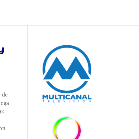
y
s de
rega
to
ión