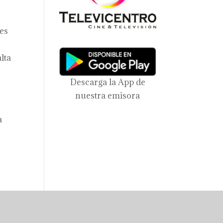
les
lta
Descarga la App de
nuestra emisora
a