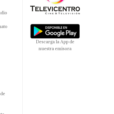
udio
mato
Descarga la App de
nuestra emisora
 de