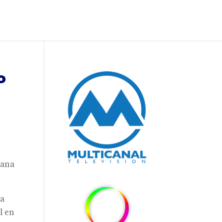
o
mana
 a
l en