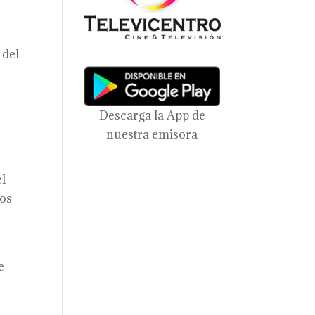
 del
Descarga la App de
nuestra emisora
el
mos
r
e