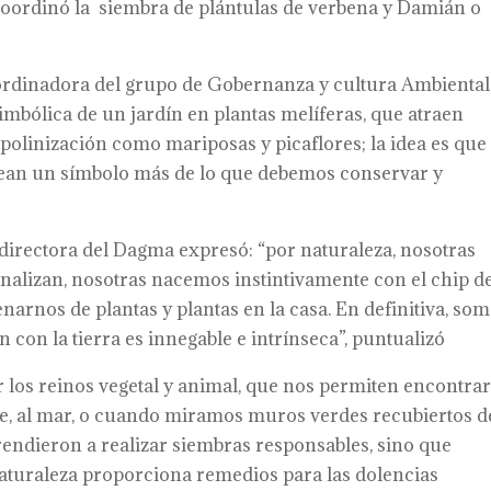
coordinó la siembra de plántulas de verbena y Damián o
rdinadora del grupo de Gobernanza y cultura Ambiental
mbólica de un jardín en plantas melíferas, que atraen
polinización como mariposas y picaflores; la idea es que
 sean un símbolo más de lo que debemos conservar y
 directora del Dagma expresó: “por naturaleza, nosotras
 analizan, nosotras nacemos instintivamente con el chip d
enarnos de plantas y plantas en la casa. En definitiva, so
 con la tierra es innegable e intrínseca”, puntualizó
 los reinos vegetal y animal, que nos permiten encontra
e, al mar, o cuando miramos muros verdes recubiertos d
rendieron a realizar siembras responsables, sino que
turaleza proporciona remedios para las dolencias