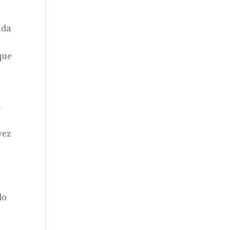
nda
 que
a
vez
e
lo