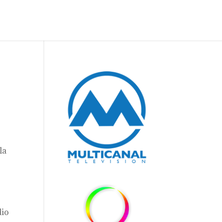
la
dio