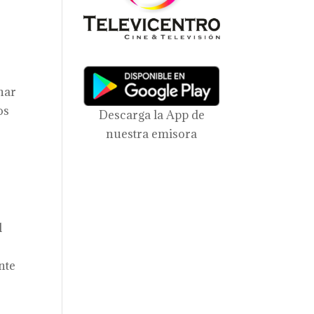
nar
os
Descarga la App de
nuestra emisora
l
nte