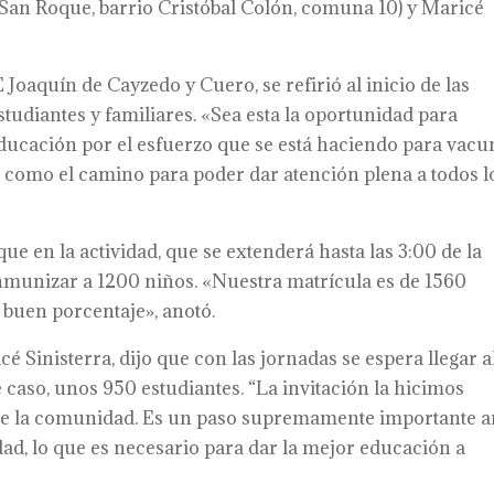
 San Roque, barrio Cristóbal Colón, comuna 10) y Maricé
Joaquín de Cayzedo y Cuero, se refirió al inicio de las
tudiantes y familiares. «Sea esta la oportunidad para
Educación por el esfuerzo que se está haciendo para vacu
d como el camino para poder dar atención plena a todos l
ue en la actividad, que se extenderá hasta las 3:00 de la
a inmunizar a 1200 niños. «Nuestra matrícula es de 1560
 buen porcentaje», anotó.
é Sinisterra, dijo que con las jornadas se espera llegar a
e caso, unos 950 estudiantes. “La invitación la hicimos
a de la comunidad. Es un paso supremamente importante a
idad, lo que es necesario para dar la mejor educación a