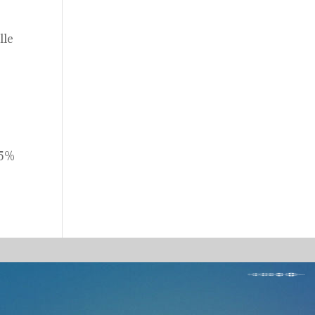
lle
75%