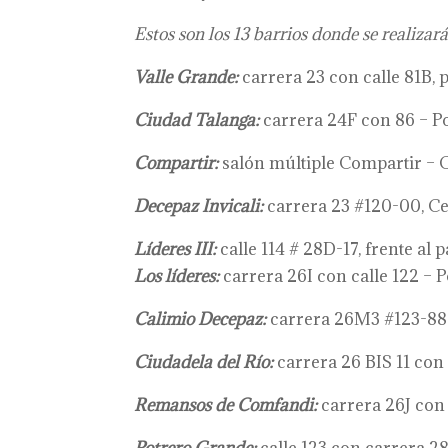
Estos son los 13 barrios donde se realizar
Valle Grande:
carrera 23 con calle 81B,
Ciudad Talanga:
carrera 24F con 86 – Po
Compartir:
salón múltiple Compartir – C
Decepaz Invicali:
carrera 23 #120-00, Ce
Líderes III:
calle 114 # 28D-17, frente al p
Los líderes:
carrera 26I con calle 122 – 
Calimio Decepaz:
carrera 26M3 #123-88 
Ciudadela del Río:
carrera 26 BIS 11 con 
Remansos de Comfandi:
carrera 26J con 1