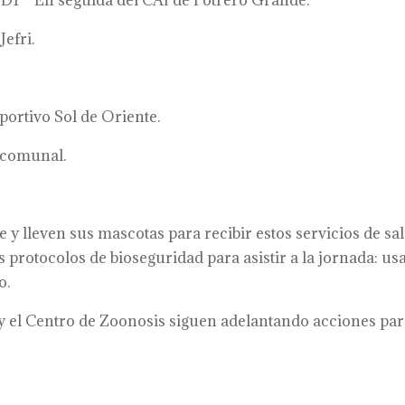
8D1 – En seguida del CAI de Potrero Grande.
Jefri.
portivo Sol de Oriente.
 comunal.
 y lleven sus mascotas para recibir estos servicios de sa
 protocolos de bioseguridad para asistir a la jornada: us
o.
l y el Centro de Zoonosis siguen adelantando acciones pa